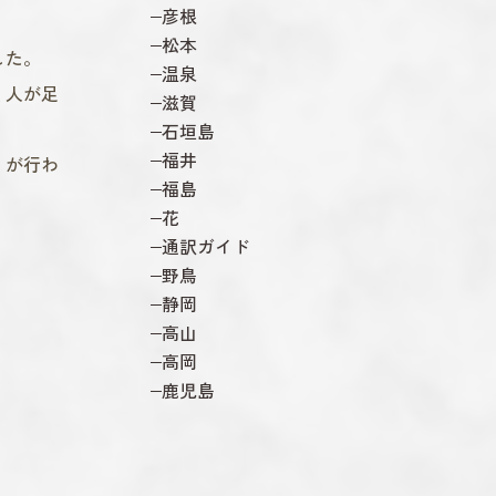
彦根
松本
した。
温泉
く人が足
滋賀
石垣島
福井
」が行わ
福島
花
通訳ガイド
野鳥
静岡
高山
高岡
鹿児島