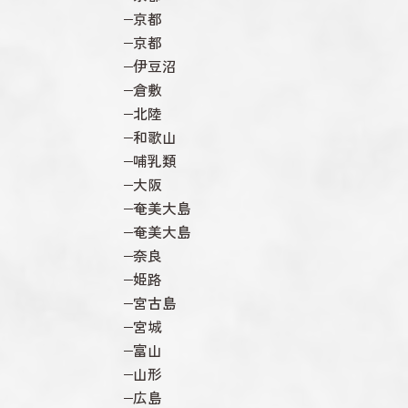
京都
京都
伊豆沼
倉敷
北陸
和歌山
哺乳類
大阪
奄美大島
奄美大島
奈良
姫路
宮古島
宮城
富山
山形
広島