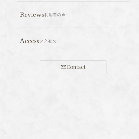
Reviews
利用者の声
今年も石垣島の野鳥ガイド小林さんにお願いし、観察
Access
アクセス
ポイントを回ってきました。
今年の冬は小鳥類、とりわけツグミ類が非常に少ない
とのこと。それでも、教えていただいたポイントで無事
Contact
に珍しい小鳥を見つけることができました。
毎年、日本のどこかで見られるようになってきている
ものの、渡来する数は非常に少ないニシオジロビタキ。
以前はオジロビタキという種がいて、ヨーロッパに生
息する亜種ニシオジロビタキと日本に渡ってくる亜種オ
ジロビタキの２亜種が存在すると考えられていました。
しかしながら、この２亜種は声や羽の色が違うことか