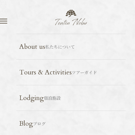
Language
Contact
石垣島
野鳥
2026.01.12
About us
私たちについて
ニシオジロビタキ
Tours & Activities
ツアーガイド
Lodging
宿泊施設
Blog
ブログ