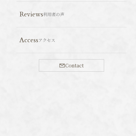
Reviews
利用者の声
お寺の池で孵化した雛たちが鴨川へ引っ越しすること
Access
アクセス
で有名な要法寺のアイガモ。
今日見に行ったところ、6羽の雛が元気に泳ぎ回って
いました。アイガモとは野生のマガモを飼い慣らしたカ
Contact
モ、あるいはアヒルとマガモの交雑したカモのことをさ
します。
毎年6月ごろに引っ越ししますが、車の多い川端通を
通過するため、川端警察署のお巡りさんが交通整理にあ
たります。まだまだ小さいので引っ越しは２週間後くら
いかもしれません。引っ越しは小雨や雲の多い日が多い
ようです。