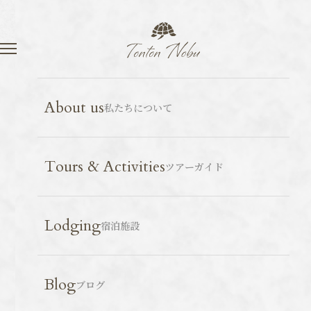
Language
Contact
スポット紹介
京都
2026.05.25
About us
私たちについて
要法寺のアイガモ
Tours & Activities
ツアーガイド
Lodging
宿泊施設
Blog
ブログ