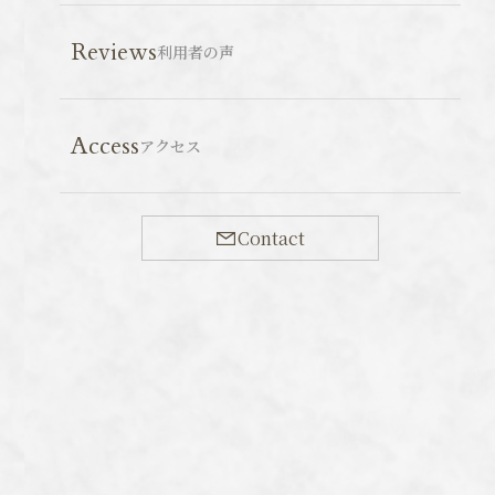
Reviews
利用者の声
東日本大震災から15年。ようやく福島の被災地を巡る
Access
アクセス
ことができました。
現在も80%近くが帰還困難区域とされ、立ち入りが禁
止されている浪江町ですが、請戸小学校は震災遺構とし
Contact
て観光客も立ち入り、見学することが可能です。
浪江町には最大で15.5mもの高さの津波が押し寄せ、
182名の方が亡くなられ、町は壊滅的な打撃を受けまし
た。しかしながら、小学校の生徒82名と教職員は1km近
く離れた大平山に避難し、全員が助かりました。とはい
え、大平山は山というより高台、さらに登山口さえ分か
りにくい場所でした。生徒のうち、1人がスポーツ少年