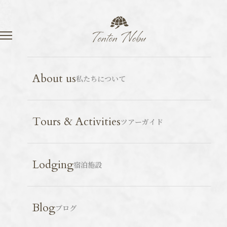
Language
Contact
スポット紹介
福島
2026.06.10
About us
私たちについて
震災遺構・請戸小学校
Tours & Activities
ツアーガイド
Lodging
宿泊施設
Blog
ブログ