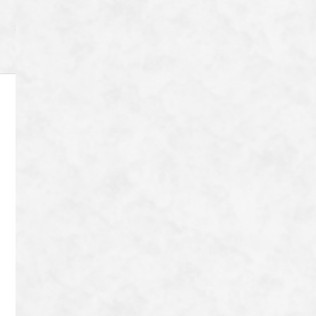
Archive
〒606-8204
京都市左京区田中下柳町8番地72
TEL：
080-9042-9656
Contact
Copyright © Tonton Nobu All Rights Reserved.