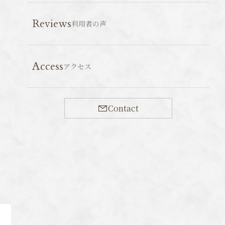
Reviews
もみじまんじゅう
利用者の声
広島厳島を代表する銘菓・もみじまんじゅう。修
学旅行で訪れると必ずと言っていいほど皆が購入す
Access
るお土産です。私たちの世代だとお笑いコンビの
アクセス
B&Bのもみじまんじゅうのギャグで知った方も多い
2026/06/07
グルメ
スポット紹介
広島
かもしれ…
Contact
Category
Archive