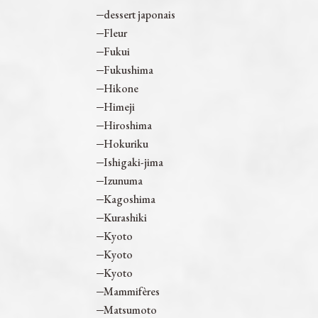
dessert japonais
Fleur
Fukui
Fukushima
Hikone
Himeji
Hiroshima
Hokuriku
Ishigaki-jima
Izunuma
Kagoshima
Kurashiki
Kyoto
Kyoto
Kyoto
Mammifères
Matsumoto