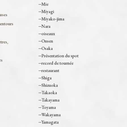
Mie
Miyagi
euses
Miyako-jima
lentours
Nara
oiseaux
Onsen
tres,
Osaka
Présentation du spot
es
record de tournée
restaurant
Shiga
Shizuoka
Takaoka
Takayama
Toyama
Wakayama
Yamagata