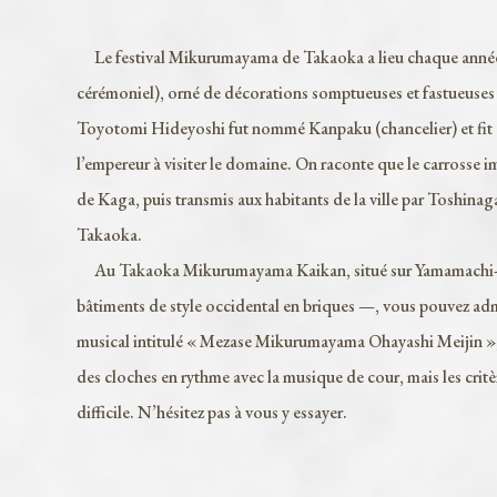
Le festival Mikurumayama de Takaoka a lieu chaque année 
cérémoniel), orné de décorations somptueuses et fastueuses 
Toyotomi Hideyoshi fut nommé Kanpaku (chancelier) et fit co
l’empereur à visiter le domaine. On raconte que le carrosse i
de Kaga, puis transmis aux habitants de la ville par Toshinag
Takaoka.
Au Takaoka Mikurumayama Kaikan, situé sur Yamamachi-suji
bâtiments de style occidental en briques —, vous pouvez admi
musical intitulé « Mezase Mikurumayama Ohayashi Meijin », qu
des cloches en rythme avec la musique de cour, mais les cri
difficile. N’hésitez pas à vous y essayer.