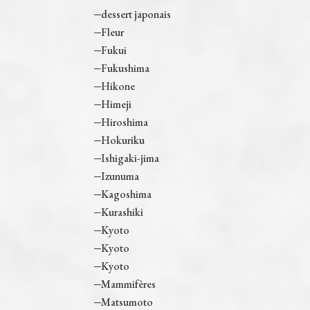
dessert japonais
Fleur
Fukui
Fukushima
Hikone
Himeji
Hiroshima
Hokuriku
Ishigaki-jima
Izunuma
Kagoshima
Kurashiki
Kyoto
Kyoto
Kyoto
Mammifères
Matsumoto