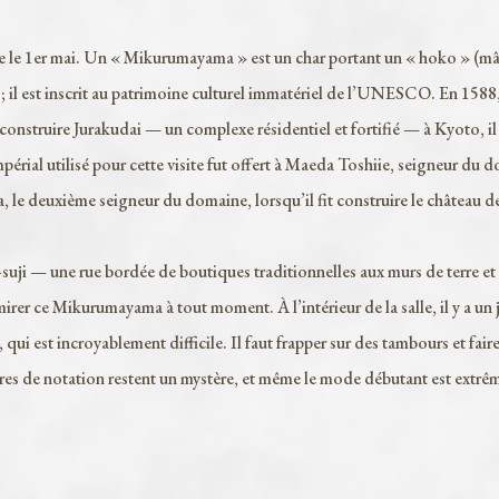
le 1er mai. Un « Mikurumayama » est un char portant un « hoko » (mâ
; il est inscrit au patrimoine culturel immatériel de l’UNESCO. En 1588
nstruire Jurakudai — un complexe résidentiel et fortifié — à Kyoto, il 
mpérial utilisé pour cette visite fut offert à Maeda Toshiie, seigneur du 
a, le deuxième seigneur du domaine, lorsqu’il fit construire le château d
 — une rue bordée de boutiques traditionnelles aux murs de terre et
rer ce Mikurumayama à tout moment. À l’intérieur de la salle, il y a un 
i est incroyablement difficile. Il faut frapper sur des tambours et fair
tères de notation restent un mystère, et même le mode débutant est extr