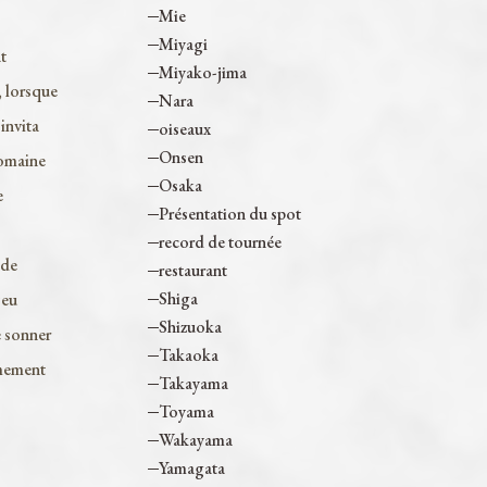
Mie
Miyagi
t
Miyako-jima
, lorsque
Nara
invita
oiseaux
Onsen
domaine
Osaka
e
Présentation du spot
record de tournée
 de
restaurant
Shiga
jeu
Shizuoka
e sonner
Takaoka
êmement
Takayama
Toyama
Wakayama
Yamagata