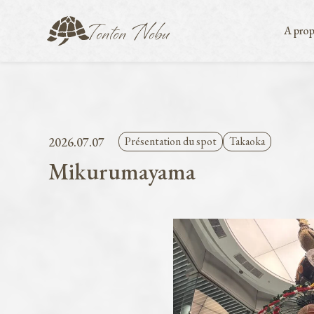
A prop
2026.07.07
Présentation du spot
Takaoka
Mikurumayama