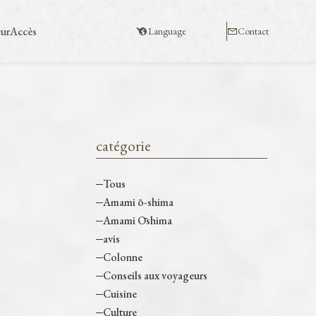
eur
Accès
Language
Contact
catégorie
Tous
Amami ō-shima
Amami Ōshima
avis
Colonne
Conseils aux voyageurs
Cuisine
Culture